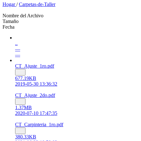
Hogar
/
Carpetas-de-Taller
Nombre del Archivo
Tamaño
Fecha
..
—
—
CT_Ajuste_1ro.pdf
677.19KB
2019-05-30 13:36:32
CT_Ajuste_2do.pdf
1.37MB
2020-07-10 17:47:35
CT_Carpinteria_1ro.pdf
380.33KB